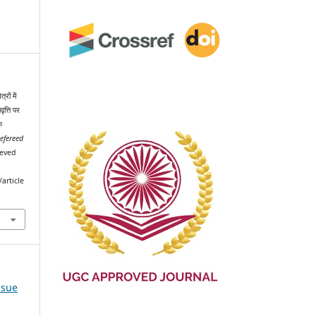
रों में
ृत्ति पर
क
efereed
ieved
article
ssue