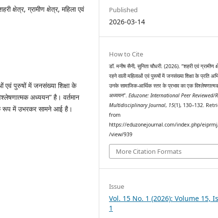
ी क्षेत्र, ग्रामीण क्षेत्र, महिला एवं
Published
2026-03-14
How to Cite
डॉ. मनीष सैनी, सुनिता चौधरी. (2026). ’’शहरी एवं ग्रामीण क्षेत्
रहने वाली महिलाओं एवं पुरूषों में जनसंख्या शिक्षा के प्रति अभिव
 एवं पुरुषों में जनसंख्या शिक्षा के
उनके सामाजिक-आर्थिक स्तर के प्रभाव का एक विश्लेषणात्म
अध्ययन’’.
Eduzone: International Peer Reviewed/R
श्लेषणात्मक अध्ययन” है। वर्तमान
Multidisciplinary Journal
,
15
(1), 130–132. Retr
 के रूप में उभरकर सामने आई है।
from
https://eduzonejournal.com/index.php/eiprmj/
/view/939
More Citation Formats
Issue
Vol. 15 No. 1 (2026): Volume 15, I
1