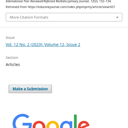
International Peer Reviewed/Refereed Multidisciplinary Journal
,
12
(2), 132–134.
Retrieved from https://eduzonejournal.com/index.php/eiprmj/article/view/431
More Citation Formats
Issue
Vol. 12 No. 2 (2023): Volume 12, Issue 2
Section
Articles
Make a Submission